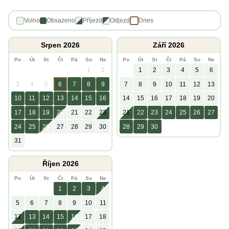
Volno
Obsazeno
Příjezd
Odjezd
Dnes
Srpen 2026
Září 2026
Po
Út
St
Čt
Pá
So
Ne
Po
Út
St
Čt
Pá
So
Ne
1
2
1
2
3
4
5
6
3
4
5
6
7
8
9
7
8
9
10
11
12
13
10
11
12
13
14
15
16
14
15
16
17
18
19
20
17
18
19
20
21
22
23
21
22
23
24
25
26
27
24
25
26
27
28
29
30
28
29
30
31
Říjen 2026
Po
Út
St
Čt
Pá
So
Ne
1
2
3
4
5
6
7
8
9
10
11
12
13
14
15
16
17
18